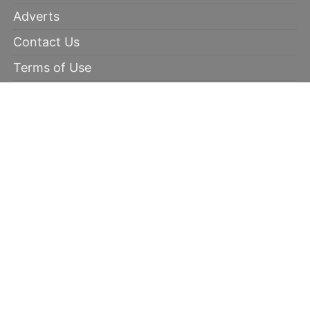
Adverts
Contact Us
Terms of Use
Disclaimer
Privacy Policy
RECOMMENDED
100% winning tips
Kabaddi prediction
Soccer Picks
Daily Mega Odds
Copyright © 2026 | 100 Percent Winnings