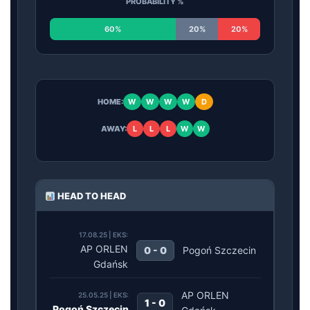
PROBABILITY %
60%
20%
20%
HOME:
W
W
W
W
D
AWAY:
L
L
L
W
W
HEAD TO HEAD
17.08.25 | EKS:
AP ORLEN
0 - 0
Pogoń Szczecin
Gdańsk
AP ORLEN
25.05.25 | EKS:
1 - 0
Pogoń Szczecin