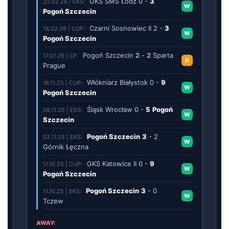
UKS SMS Łódź
0
-
3
22.02.26 | EKS:
W
Pogoń Szczecin
Czarni Sosnowiec II
2
-
3
18.02.26 | CUP:
W
Pogoń Szczecin
Pogoń Szczecin
2
-
2
Sparta
17.01.26 | CF:
D
Prague
Włókniarz Białystok
0
-
9
16.11.25 | CUP:
W
Pogoń Szczecin
Śląsk Wrocław
0
-
5
Pogoń
08.11.25 | EKS:
W
Szczecin
Pogoń Szczecin
3
-
2
02.11.25 | EKS:
W
Górnik Łęczna
GKS Katowice II
0
-
9
17.10.25 | CUP:
W
Pogoń Szczecin
Pogoń Szczecin
3
-
0
11.10.25 | EKS:
W
Tczew
AWAY: