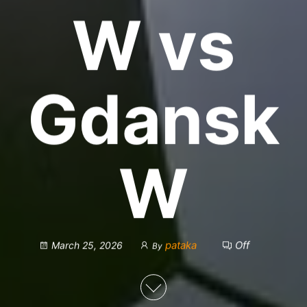
W vs
Gdansk
W
pataka
Off
March 25, 2026
By