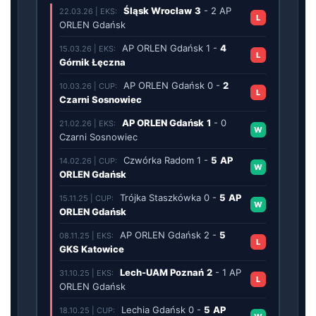
Śląsk Wrocław
3
-
2
AP
22.03.26 | EKS:
L
ORLEN Gdańsk
AP ORLEN Gdańsk
1
-
4
15.03.26 | EKS:
L
Górnik Łęczna
AP ORLEN Gdańsk
0
-
2
10.03.26 | CUP:
L
Czarni Sosnowiec
AP ORLEN Gdańsk
1
-
0
21.02.26 | EKS:
W
Czarni Sosnowiec
Czwórka Radom
1
-
5
AP
14.02.26 | CUP:
W
ORLEN Gdańsk
Trójka Staszkówka
0
-
5
AP
15.11.25 | CUP:
W
ORLEN Gdańsk
AP ORLEN Gdańsk
2
-
5
08.11.25 | EKS:
L
GKS Katowice
Lech-UAM Poznań
2
-
1
AP
31.10.25 | EKS:
L
ORLEN Gdańsk
Lechia Gdańsk
0
-
5
AP
18.10.25 | CUP: