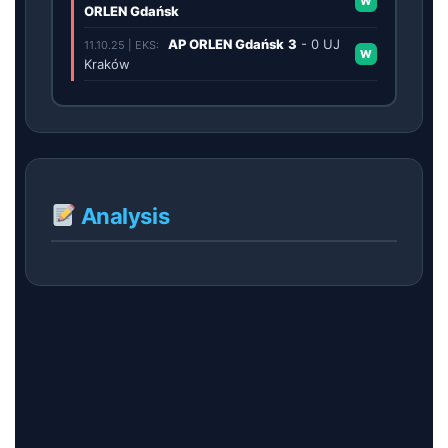
W
ORLEN Gdańsk
AP ORLEN Gdańsk
3
-
0
UJ
11.10.25 | EKS:
W
Kraków
Analysis